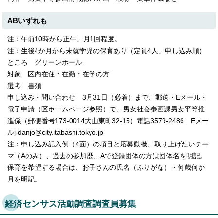
ABいずれも
注：午前10時から正午、月1回程度。
注：生後4か月から未就学児の保育あり（定員4人、申し込み順）
ところ グリーンホール
対象 区内在住・在勤・在学の方
選考 書類
申し込み・問い合わせ 3月31日（必着）まで、郵送・Eメール・
電子申請（区ホームページ参照）で、男女社会参画課男女平等推
進係（郵便番号173-0014大山東町32-15）電話3579-2486 Eメー
ルj-danjo@city.itabashi.tokyo.jp
注：申し込み記入例（4面）の項目と応募動機、取り上げたいテー
マ（Aのみ）、過去の参加歴、Aで登録団体の方は団体名を明記。
保育を希望する場合は、お子さんの氏名（ふりがな）・何歳何か
月を明記。
経済センサス活動調査調査員募集