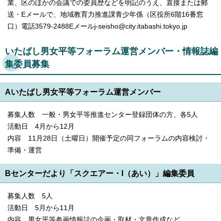
業、区のほかの会議での委員歴などを明記のうえ、直接または郵
送・Eメールで、地域教育力推進課青少年係（区役所6階16番窓
口）電話3579-2488Eメールj-seisho@city.itabashi.tokyo.jp
いたばし男女平等フォーラム運営メンバー・情報誌編
集委員募集
Aいたばし男女平等フォーラム運営メンバー
募集人数 一般・男女平等推進センター登録団体の方、各5人
活動日 4月から12月
内容 11月28日（土曜日）開催予定の同フォーラムの内容検討・
準備・運営
Bセンターだより「スクエアー・I（あい）」編集委員
募集人数 5人
活動日 5月から11月
内容 男女平等参画情報誌の企画・取材・文章作成など