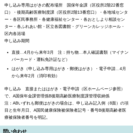
English
申し込み専用はがきの配布場所 国保年金課（区役所2階22番窓
한국어
口）・後期高齢医療制度課（区役所2階13番窓口）・各地域センタ
简体中文
ー・各区民事務所・各健康福祉センター・各おとしより相談セン
繁體中文
ター・各ふれあい館・区立各図書館・グリーンカレッジホール・
区内各浴場
申し込み期間
直接…4月から来年3月 注：持ち物…本人確認書類（マイナン
バーカード・運転免許証など）
はがき（申し込み専用はがき・郵便はがき）・電子申請…4月
から来年2月（消印有効）
申し込み 直接またははがき・電子申請（区ホームページ参照）
で、A国保年金課管理係B後期高齢医療制度課管理収納係
注：ABいずれも郵便はがきの場合は、申し込み記入例（8面）の項
目と生年月日、A国民健康保険被保険者記号・番号B後期高齢者医
療被保険者番号を明記。
問い合わせ