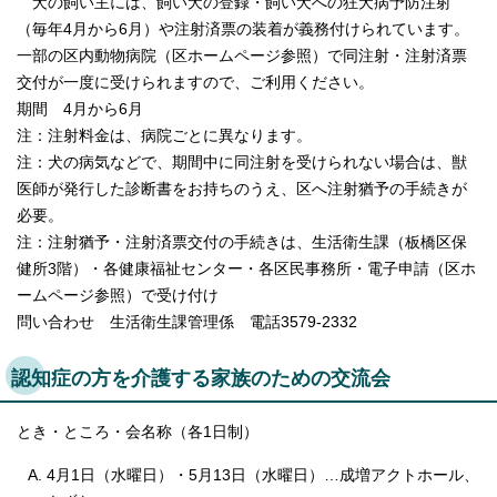
犬の飼い主には、飼い犬の登録・飼い犬への狂犬病予防注射
（毎年4月から6月）や注射済票の装着が義務付けられています。
一部の区内動物病院（区ホームページ参照）で同注射・注射済票
交付が一度に受けられますので、ご利用ください。
期間 4月から6月
注：注射料金は、病院ごとに異なります。
注：犬の病気などで、期間中に同注射を受けられない場合は、獣
医師が発行した診断書をお持ちのうえ、区へ注射猶予の手続きが
必要。
注：注射猶予・注射済票交付の手続きは、生活衛生課（板橋区保
健所3階）・各健康福祉センター・各区民事務所・電子申請（区ホ
ームページ参照）で受け付け
問い合わせ 生活衛生課管理係 電話3579-2332
認知症の方を介護する家族のための交流会
とき・ところ・会名称（各1日制）
4月1日（水曜日）・5月13日（水曜日）…成増アクトホール、