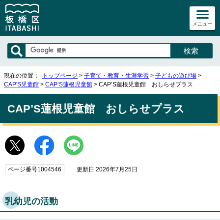
メニュー
現在の位置：
トップページ
>
子育て・教育・生涯学習
>
子どもの遊び場
>
CAP'S児童館
>
CAP’S蓮根児童館
> CAP’S蓮根児童館 おしらせプラス
CAP’S蓮根児童館 おしらせプラス
ページ番号1004546
更新日 2026年7月25日
乳幼児の活動