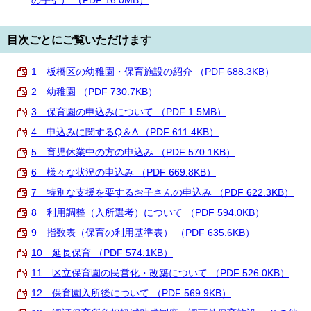
の手引） （PDF 16.0MB）
English
한국어
简体中文
目次ごとにご覧いただけます
繁體中文
1 板橋区の幼稚園・保育施設の紹介 （PDF 688.3KB）
2 幼稚園 （PDF 730.7KB）
3 保育園の申込みについて （PDF 1.5MB）
4 申込みに関するQ＆A （PDF 611.4KB）
5 育児休業中の方の申込み （PDF 570.1KB）
6 様々な状況の申込み （PDF 669.8KB）
7 特別な支援を要するお子さんの申込み （PDF 622.3KB）
8 利用調整（入所選考）について （PDF 594.0KB）
9 指数表（保育の利用基準表） （PDF 635.6KB）
10 延長保育 （PDF 574.1KB）
11 区立保育園の民営化・改築について （PDF 526.0KB）
12 保育園入所後について （PDF 569.9KB）