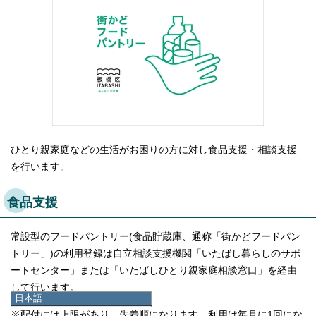
ひとり親家庭などの生活がお困りの方に対し食品支援・相談支援
を行います。
食品支援
常設型のフードパントリー(食品貯蔵庫、通称「街かどフードパン
トリー」)の利用登録は自立相談支援機関「いたばし暮らしのサポ
ートセンター」または「いたばしひとり親家庭相談窓口」を経由
して行います。
日本語
日本語
※配付には上限があり、先着順になります。利用は毎月に1回にな