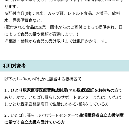
English
ります。
한국어
※配付内容(例)：お米、カップ麺、レトルト食品、お菓子、飲料
简体中文
繁體中文
水、災害備蓄食など。
(配付される食品は企業・団体からのご寄付によって提供され、日
によって食品の量や種類が変動します。)
※相談・登録から食品の受け取りまでは数日かかります。
利用対象者
以下の1～3のいずれかに該当する板橋区民
1．
ひとり親家庭等医療費助成制度(マル親)医療証をお持ちの方
で
あり、かつ、いたばし暮らしのサポートセンターまたは、いたば
しひとり親家庭相談窓口で生活にかかる相談をしている方
2．いたばし暮らしのサポートセンターで
生活困窮者自立支援制度
に基づく自立支援を受けている方