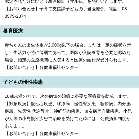
認定された方にひとり親医療証（マル親）を発行いたします。
English
【お問い合わせ】子育て支援課子どもの手当医療係 電話 03-
한국어
简体中文
3579-2374
繁體中文
養育医療
赤ちゃんの出生体重が2,000g以下の場合、または一定の症状を示
し、生活力が特に薄弱であって、医師が入院養育を必要と認めた
場合、指定の医療機関に入院すると医療の給付が受けられます。
【お問い合わせ】各健康福祉センター
子どもの慢性疾患
18歳未満の方で、次の病気の治療に必要な医療費を助成します。
【対象疾病】慢性心疾患、膠原病、慢性腎疾患、糖尿病、内分泌
疾患、先天性 代謝異常、神経筋肉疾患、血友病等血液疾患、小児
がん等の小児慢性疾患で治療を受けてた時には、公費負担制度が
あります。
【お問い合わせ】各健康福祉センター