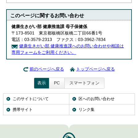
English
한국어
このページに関する
お問い合わせ
简体中文
繁體中文
健康生きがい部 健康推進課 母子保健係
〒173-8501 東京都板橋区板橋二丁目66番1号
電話：03-3579-2313 ファクス：03-3962-7834
健康生きがい部 健康推進課へのお問い合わせや相談は
専用フォームをご利用ください。
前のページへ戻る
トップページへ戻る
表示
PC
スマートフォン
このサイトについて
区へのお問い合わせ
携帯サイト
リンク集