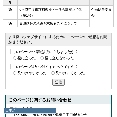
号
35
令和3年度東京都板橋区一般会計補正予算
企画総務委員
（第1号）
会
36
専決処分の承認を求めることについて
より良いウェブサイトにするために、ページのご感想をお聞
かせください。
このページの情報は役に立ちましたか？
役に立った
役に立たなかった
このページは見つけやすかったですか？
見つけやすかった
見つけにくかった
送信
このページに関する
お問い合わせ
区議会 事務局
日本語
〒173-8501 東京都板橋区板橋二丁目66番1号
日本語