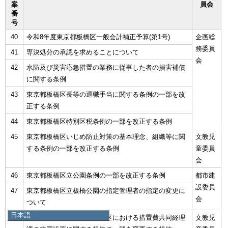
案
員会
番
号
40
令和8年度東京都板橋区一般会計補正予算(第1号)
企画総
務委員
41
専決処分の承認を求めることについて
会
42
水防及び災害応急措置の業務に従事した者の損害補償
に関する条例
43
東京都板橋区長等の退職手当に関する条例の一部を改
正する条例
44
東京都板橋区特別区税条例の一部を改正する条例
45
東京都板橋区いじめ防止対策の基本理念、組織等に関
文教児
する条例の一部を改正する条例
童委員
会
46
東京都板橋区立公園条例の一部を改正する条例
都市建
設委員
47
東京都板橋区立板橋公園の指定管理者の指定の変更に
会
ついて
日本語
48
児童相談所を設置する特別区における措置費共同経理
文教児
日本語