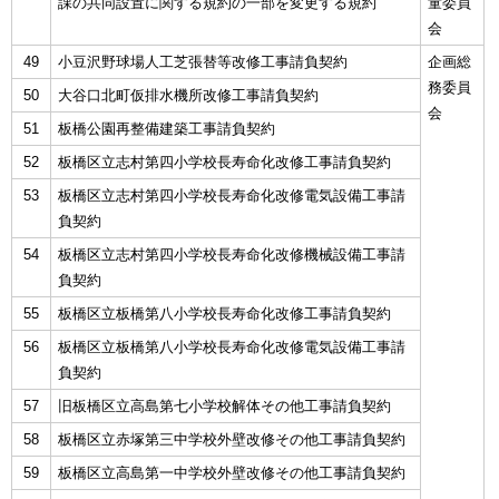
課の共同設置に関する規約の一部を変更する規約
童委員
English
会
한국어
简体中文
49
小豆沢野球場人工芝張替等改修工事請負契約
企画総
繁體中文
務委員
50
大谷口北町仮排水機所改修工事請負契約
会
51
板橋公園再整備建築工事請負契約
52
板橋区立志村第四小学校長寿命化改修工事請負契約
53
板橋区立志村第四小学校長寿命化改修電気設備工事請
負契約
54
板橋区立志村第四小学校長寿命化改修機械設備工事請
負契約
55
板橋区立板橋第八小学校長寿命化改修工事請負契約
56
板橋区立板橋第八小学校長寿命化改修電気設備工事請
負契約
57
旧板橋区立高島第七小学校解体その他工事請負契約
58
板橋区立赤塚第三中学校外壁改修その他工事請負契約
59
板橋区立高島第一中学校外壁改修その他工事請負契約