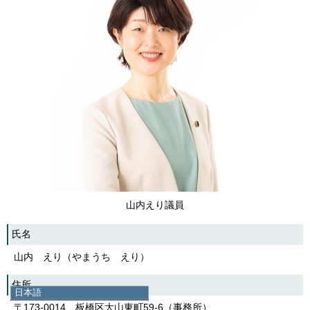
山内えり議員
氏名
山内 えり（やまうち えり）
住所
日本語
日本語
〒173-0014 板橋区大山東町59-6（事務所）