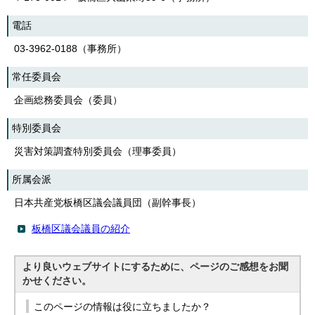
English
한국어
電話
简体中文
03-3962-0188（事務所）
繁體中文
常任委員会
企画総務委員会（委員）
特別委員会
災害対策調査特別委員会（理事委員）
所属会派
日本共産党板橋区議会議員団（副幹事長）
板橋区議会議員の紹介
より良いウェブサイトにするために、ページのご感想をお聞
かせください。
このページの情報は役に立ちましたか？