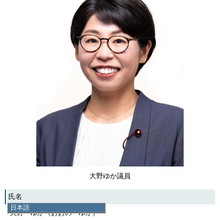
大野ゆか議員
氏名
日本語
大野 ゆか（おおの ゆか）
日本語