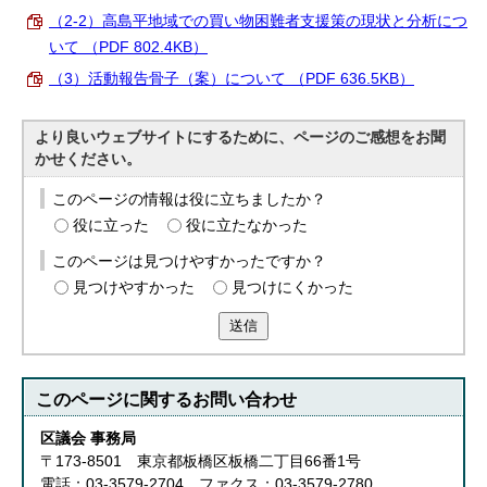
English
（2-2）高島平地域での買い物困難者支援策の現状と分析につ
한국어
いて （PDF 802.4KB）
简体中文
繁體中文
（3）活動報告骨子（案）について （PDF 636.5KB）
より良いウェブサイトにするために、ページのご感想をお聞
かせください。
このページの情報は役に立ちましたか？
役に立った
役に立たなかった
このページは見つけやすかったですか？
見つけやすかった
見つけにくかった
送信
このページに関する
お問い合わせ
区議会 事務局
〒173-8501 東京都板橋区板橋二丁目66番1号
電話：03-3579-2704 ファクス：03-3579-2780