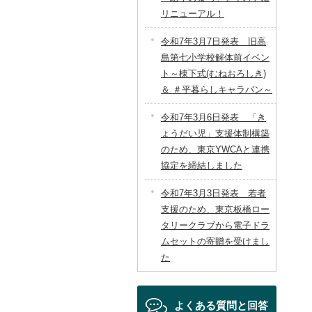
リニューアル！
令和7年3月7日発表 旧高
島第七小学校解体前イベン
ト～棟下式(むねおろしき)
＆ ＃平暮らしキャラバン～
令和7年3月6日発表 「き
ょうだい児」支援体制構築
のため、東京YWCAと連携
協定を締結しました
令和7年3月3日発表 若者
支援のため、東京板橋ロー
タリークラブから電子ドラ
ムセットの寄贈を受けまし
た
よくある質問と回答