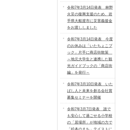
令和7年3月14日発表 林野
火災の復興支援のため、岩
手県大船渡市に災害義援金
をお渡ししました
令和7年3月14日発表 今度
のお休みは「いたちょこブ
ック」片手に商店街散策
～地元大学生と連携した観
光ガイドブックの「商店街
編」を発行～
令和7年3月10日発表 いた
ばし人と未来を創る会社賞
募集セミナーを開催
令和7年3月7日発表 誰で
も安心して過ごせる小学校
の「居場所」が地域の力で
「絵本のまち」テイストに