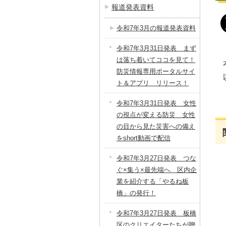
報道発表資料
令和7年3月の報道発表資料
令和7年3月31日発表 まず
は落ち着いてココを見て！
防災情報専用ポータルサイ
ト＆アプリ リリース！
令和7年3月31日発表 女性
の視点が変える防災 女性
の目から見た災害への備え
をshort動画で配信
令和7年3月27日発表 つな
ぐ×集う×最先端へ 区内企
業を紹介する「やるね板
橋」の発行！
令和7年3月27日発表 板橋
区のクリエイターたちが贈