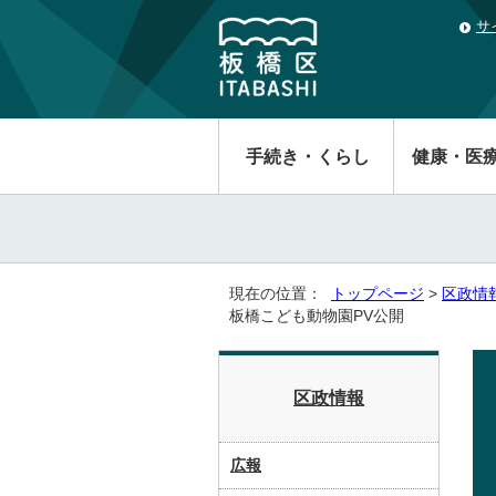
サ
手続き・くらし
健康・医
現在の位置：
トップページ
>
区政情
板橋こども動物園PV公開
区政情報
広報