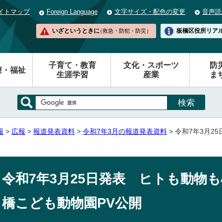
イトマップ
Foreign Language
文字サイズ・配色の変更
音声読
いざというときに
板橋区役所
リア
（救急・防犯・防災）
子育て・教育
文化・スポーツ
防
療・福祉
生涯学習
産業
ま
報
>
広報
>
報道発表資料
>
令和7年3月の報道発表資料
> 令和7年3月
令和7年3月25日発表 ヒトも動物
橋こども動物園PV公開