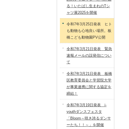
る！いたばし生まれのTシ
ャツ展2025を開催
令和7年3月25日発表 ヒト
も動物も心地良い場所。板
橋こども動物園PV公開
令和7年3月21日発表 緊急
速報メールの誤発信につい
て
令和7年3月21日発表 板橋
区教育委員会と学習院大学
が事業連携に関する協定を
締結！
令和7年3月19日発表 i-
youthダンスフェスタ
「Bloom～咲き誇るダンサ
ーたち！！～」を開催