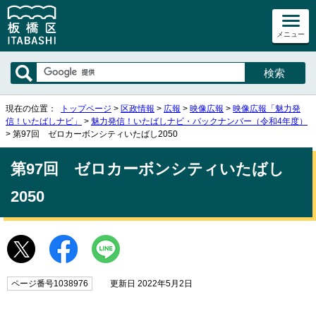
メニュー
現在の位置：
トップページ
>
区政情報
>
広報
>
映像広報
>
映像広報「魅力発
信！いたばしナビ」
>
魅力発信！いたばしナビ・バックナンバー（令和4年度）
> 第97回 ゼロカーボンシティいたばし2050
第97回 ゼロカーボンシティいたばし
2050
ページ番号1038976
更新日 2022年5月2日