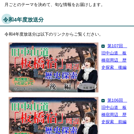
月ごとのテーマを決めて、旬な情報をお届けします。
令和4年度放送分
令和4年度放送分は以下のリンクからご覧ください。
第107回
旧中山道 板
橋宿周辺 歴
史探索 後編
第106回
旧中山道 板
橋宿周辺 歴
史探索 前編