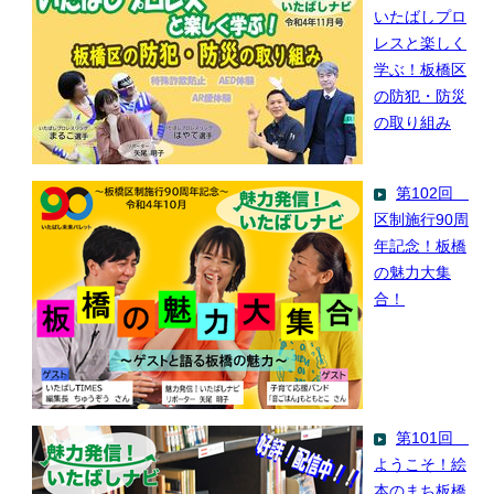
いたばしプロ
レスと楽しく
学ぶ！板橋区
の防犯・防災
の取り組み
第102回
区制施行90周
年記念！板橋
の魅力大集
合！
第101回
ようこそ！絵
本のまち板橋