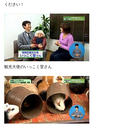
English
ください！
한국어
简体中文
繁體中文
観光大使のいっこく堂さん