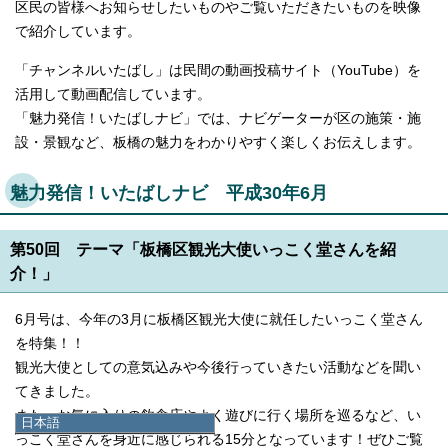
区民の皆様へお知らせしたいものやご覧いただきたいものを映像
で紹介しています。
「チャンネルいたばし」は民間の動画投稿サイト（YouTube）を
活用して動画配信しています。
「魅力発信！いたばしナビ」では、ナビゲーターが区の施策・施
設・景観など、板橋の魅力をわかりやすく楽しくお伝えします。
魅力発信！いたばしナビ 平成30年6月
第50回 テーマ「板橋区観光大使いっこく堂さんを紹
介！」
6月号は、今年の3月に板橋区観光大使に就任したいっこく堂さん
を特集！！
観光大使としての意気込みや今後行っていきたい活動などを聞い
てきました。
また、お気に入りの飲食店やよく遊びに行く場所を巡るなど、い
日本語
っこく堂さんを身近に感じられる15分となっています！ぜひご覧
日本語