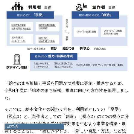
「絵本のまち板橋」事業を円滑かつ着実に実施・推進するため、
令和4年度に「絵本のまち板橋」推進に向けた方向性を整理しまし
た。
そこでは、絵本文化との関わり方を、利用者としての 「享受」
（視点1）と、創作者としての「創造」（視点2）の2つの視点に分
け、両者が互いに刺激を受け相乗効果を生むよう事業を構築・展
日本語
開するとともに、「親しみやすさ」「新しい発想・方法」など絵
日本語