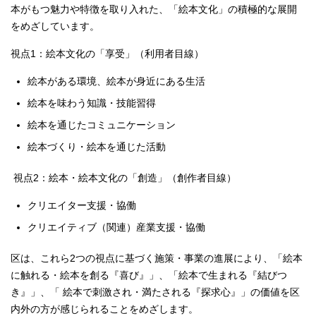
本がもつ魅力や特徴を取り入れた、「絵本文化」の積極的な展開
English
한국어
をめざしています。
简体中文
繁體中文
視点1：絵本文化の「享受」（利用者目線）
絵本がある環境、絵本が身近にある生活
絵本を味わう知識・技能習得
絵本を通じたコミュニケーション
絵本づくり・絵本を通じた活動
視点2：絵本・絵本文化の「創造」（創作者目線）
クリエイター支援・協働
クリエイティブ（関連）産業支援・協働
区は、これら2つの視点に基づく施策・事業の進展により、「絵本
に触れる・絵本を創る『喜び』」、「絵本で生まれる『結びつ
き』」、「 絵本で刺激され・満たされる『探求心』」の価値を区
内外の方が感じられることをめざします。