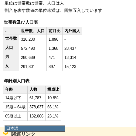
単位は世帯数は世帯、人口は人
割合を表す数値の単位未満は、四捨五入しています
世帯数及び人口表
-
世帯数、人口
前月比
内外国人
世帯数
316,200
1,896
-
人口
572,490
1,368
28,437
男
280,689
471
13,314
女
291,801
897
15,123
年齢別人口表
年齢
人数
構成比
14歳以下
61,787
10.8%
15歳～64歳
378,637
66.1%
65歳以上
132,066
23.1%
日本語
関連リンク
日本語