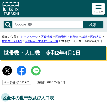
メニュー
現在の位置：
トップページ
>
区政情報
>
区政資料・刊行物
>
統計
>
区の人口
>
世帯数・人口表
>
令和2年 世帯数・人口数
> 世帯数・人口数 令和2年4月1日
世帯数・人口数 令和2年4月1日
ページ番号1021961
更新日 2020年4月6日
区全体の世帯数及び人口表