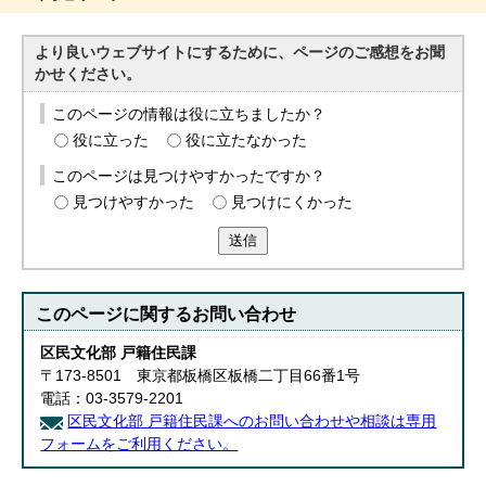
English
한국어
より良いウェブサイトにするために、ページのご感想をお聞
简体中文
かせください。
繁體中文
このページの情報は役に立ちましたか？
役に立った
役に立たなかった
このページは見つけやすかったですか？
見つけやすかった
見つけにくかった
送信
このページに関する
お問い合わせ
区民文化部 戸籍住民課
〒173-8501 東京都板橋区板橋二丁目66番1号
電話：03-3579-2201
区民文化部 戸籍住民課へのお問い合わせや相談は専用
フォームをご利用ください。