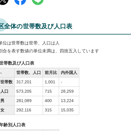
区全体の世帯数及び人口表
単位は世帯数は世帯、人口は人
割合を表す数値の単位未満は、四捨五入しています
世帯数及び人口表
-
世帯数、人口
前月比
内外国人
世帯数
317,201
1,001
-
人口
573,205
715
28,259
男
281,089
400
13,224
女
292,116
315
15,035
年齢別人口表