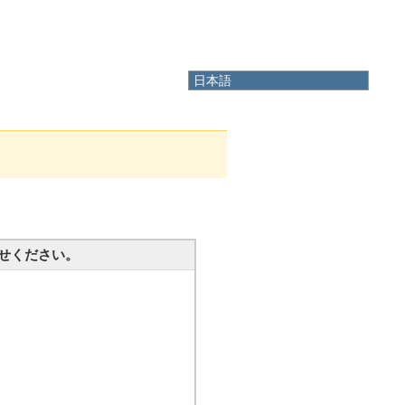
日本語
日本語
English
한국어
简体中文
繁體中文
せください。