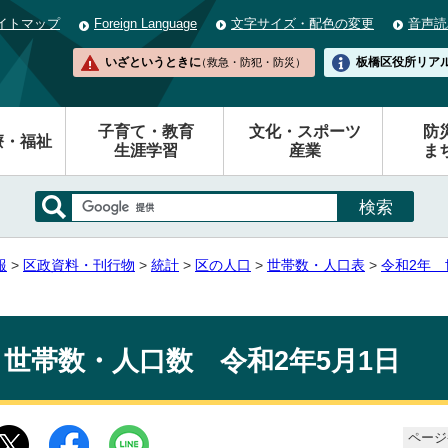
イトマップ
Foreign Language
文字サイズ・配色の変更
音声読
いざというときに
板橋区役所
リア
（救急・防犯・防災）
子育て・教育
文化・スポーツ
防
療・福祉
生涯学習
産業
ま
報
>
区政資料・刊行物
>
統計
>
区の人口
>
世帯数・人口表
>
令和2年
世帯数・人口数 令和2年5月1日
ページ番