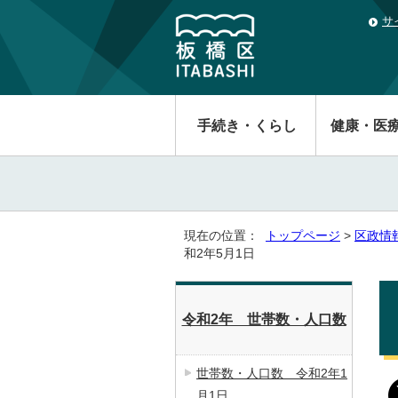
サ
手続き・くらし
健康・医
現在の位置：
トップページ
>
区政情
和2年5月1日
令和2年 世帯数・人口数
世帯数・人口数 令和2年1
月1日