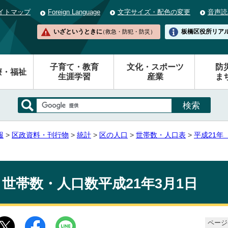
イトマップ
Foreign Language
文字サイズ・配色の変更
音声読
いざというときに
板橋区役所
リア
（救急・防犯・防災）
子育て・教育
文化・スポーツ
防
療・福祉
生涯学習
産業
ま
報
>
区政資料・刊行物
>
統計
>
区の人口
>
世帯数・人口表
>
平成21年
世帯数・人口数平成21年3月1日
ページ番