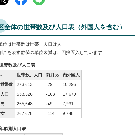
区全体の世帯数及び人口表（外国人を含む）
単位は世帯数は世帯、人口は人
割合を表す数値の単位未満は、四捨五入しています
世帯数及び人口表
-
世帯数、人口
前月比
内外国人
世帯数
273,613
-29
10,296
人口
533,326
-163
17,679
男
265,648
-49
7,931
女
267,678
-114
9,748
年齢別人口表