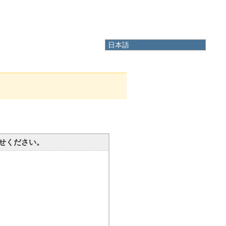
日本語
日本語
English
한국어
简体中文
繁體中文
せください。