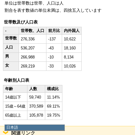
単位は世帯数は世帯、人口は人
割合を表す数値の単位未満は、四捨五入しています
世帯数及び人口表
-
世帯数、人口
前月比
内外国人
世帯数
276,336
-137
10,622
人口
536,207
-43
18,160
男
266,988
-10
8,134
女
269,219
-33
10,026
年齢別人口表
年齢
人数
構成比
14歳以下
59,740
11.14%
15歳～64歳
370,589
69.11%
65歳以上
105,878
19.75%
日本語
関連リンク
日本語