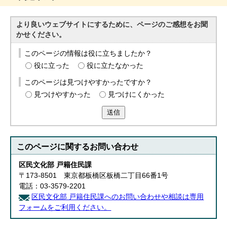
English
한국어
より良いウェブサイトにするために、ページのご感想をお聞
简体中文
かせください。
繁體中文
このページの情報は役に立ちましたか？
役に立った
役に立たなかった
このページは見つけやすかったですか？
見つけやすかった
見つけにくかった
送信
このページに関する
お問い合わせ
区民文化部 戸籍住民課
〒173-8501 東京都板橋区板橋二丁目66番1号
電話：03-3579-2201
区民文化部 戸籍住民課へのお問い合わせや相談は専用
フォームをご利用ください。