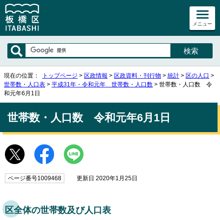
メニュー
現在の位置：
トップページ
>
区政情報
>
区政資料・刊行物
>
統計
>
区の人口
>
世帯数・人口表
>
平成31年・令和元年 世帯数・人口数
> 世帯数・人口数 令
和元年6月1日
世帯数・人口数 令和元年6月1日
ページ番号1009468
更新日 2020年1月25日
区全体の世帯数及び人口表