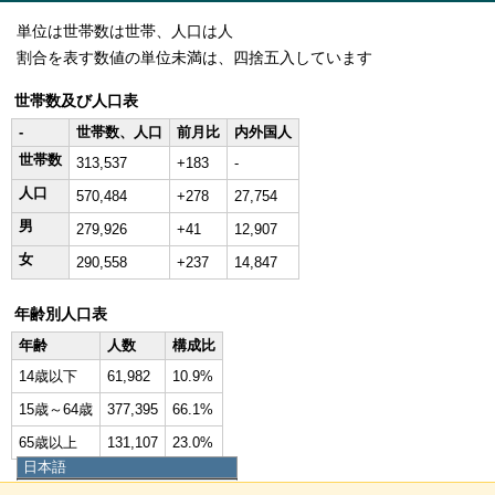
単位は世帯数は世帯、人口は人
割合を表す数値の単位未満は、四捨五入しています
世帯数及び人口表
-
世帯数、人口
前月比
内外国人
世帯数
313,537
+183
-
人口
570,484
+278
27,754
男
279,926
+41
12,907
女
290,558
+237
14,847
年齢別人口表
年齢
人数
構成比
14歳以下
61,982
10.9%
15歳～64歳
377,395
66.1%
65歳以上
131,107
23.0%
日本語
日本語