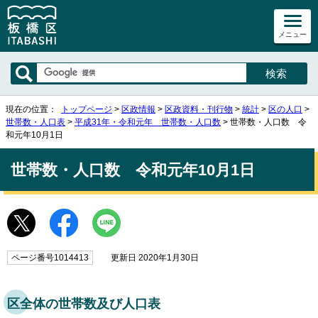
メニュー
現在の位置：
トップページ
>
区政情報
>
区政資料・刊行物
>
統計
>
区の人口
>
世帯数・人口表
>
平成31年・令和元年 世帯数・人口数
> 世帯数・人口数 令
和元年10月1日
世帯数・人口数 令和元年10月1日
ページ番号1014413
更新日 2020年1月30日
区全体の世帯数及び人口表