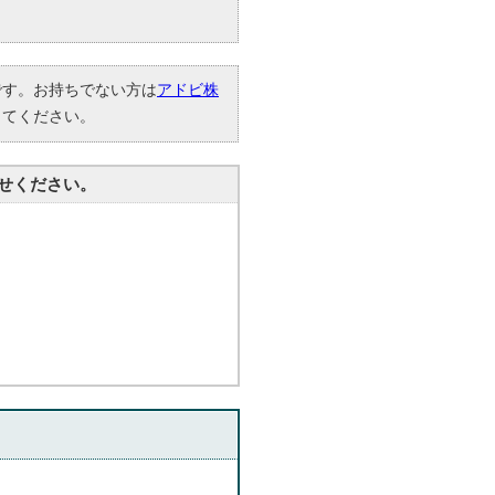
要です。お持ちでない方は
アドビ株
してください。
せください。