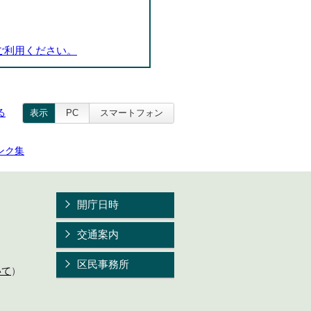
ご利用ください。
る
表示
PC
スマートフォン
ンク集
開庁日時
交通案内
区民事務所
いて
）