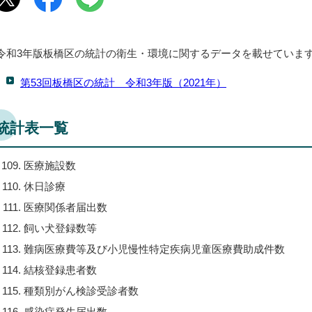
令和3年版板橋区の統計の衛生・環境に関するデータを載せていま
第53回板橋区の統計 令和3年版（2021年）
統計表一覧
医療施設数
休日診療
医療関係者届出数
飼い犬登録数等
難病医療費等及び小児慢性特定疾病児童医療費助成件数
結核登録患者数
種類別がん検診受診者数
感染症発生届出数