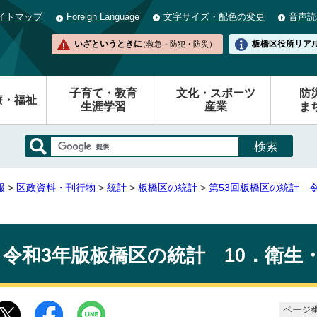
イトマップ
Foreign Language
文字サイズ・配色の変更
音声読
いざというときに
板橋区役所
リア
（救急・防犯・防災）
子育て・教育
文化・スポーツ
防
療・福祉
生涯学習
産業
ま
報
>
区政資料・刊行物
>
統計
>
板橋区の統計
>
第53回板橋区の統計 令
令和3年版板橋区の統計 10．衛生
ページ番号