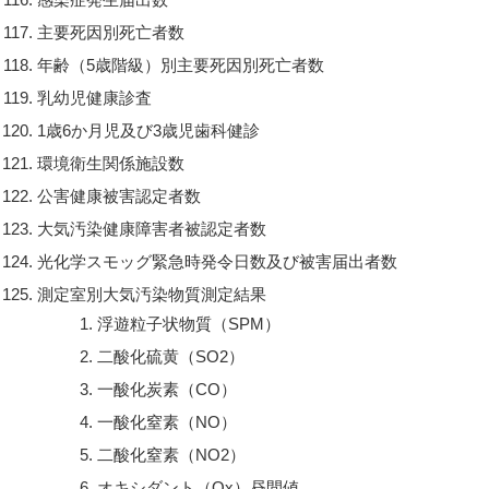
主要死因別死亡者数
年齢（5歳階級）別主要死因別死亡者数
乳幼児健康診査
1歳6か月児及び3歳児歯科健診
環境衛生関係施設数
公害健康被害認定者数
大気汚染健康障害者被認定者数
光化学スモッグ緊急時発令日数及び被害届出者数
測定室別大気汚染物質測定結果
浮遊粒子状物質（SPM）
二酸化硫黄（SO2）
一酸化炭素（CO）
一酸化窒素（NO）
二酸化窒素（NO2）
オキシダント（Ox）昼間値