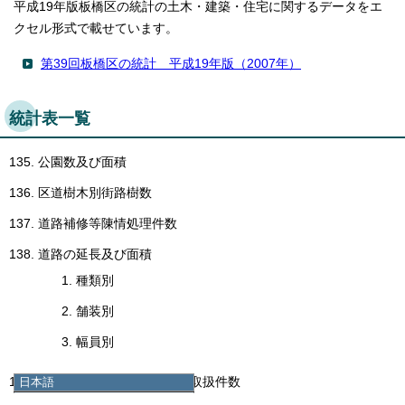
平成19年版板橋区の統計の土木・建築・住宅に関するデータをエ
クセル形式で載せています。
第39回板橋区の統計 平成19年版（2007年）
統計表一覧
公園数及び面積
区道樹木別街路樹数
道路補修等陳情処理件数
道路の延長及び面積
種類別
舗装別
幅員別
日本語
建築物等確認及び許可申請取扱件数
日本語