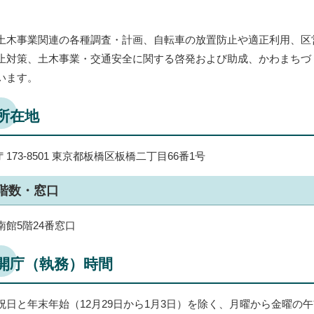
土木事業関連の各種調査・計画、自転車の放置防止や適正利用、区
止対策、土木事業・交通安全に関する啓発および助成、かわまちづ
います。
所在地
〒173-8501 東京都板橋区板橋二丁目66番1号
階数・窓口
南館5階24番窓口
開庁（執務）時間
祝日と年末年始（12月29日から1月3日）を除く、月曜から金曜の午