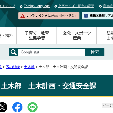
イトマップ
Foreign Language
文字サイズ・配色の変更
音声読
いざというときに
板橋区役所
リア
（救急・防犯・防災）
子育て・教育
文化・スポーツ
防
療・福祉
生涯学習
産業
ま
報
>
区の組織
>
土木部
> 土木部 土木計画・交通安全課
土木部 土木計画・交通安全課
ページ番