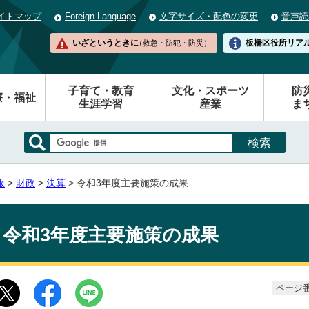
イトマップ
Foreign Language
文字サイズ・配色の変更
音声読
いざというときに
板橋区役所
リア
（救急・防犯・防災）
子育て・教育
文化・スポーツ
防
療・福祉
生涯学習
産業
ま
報
>
財政
>
決算
> 令和3年度主要施策の成果
令和3年度主要施策の成果
ページ番号