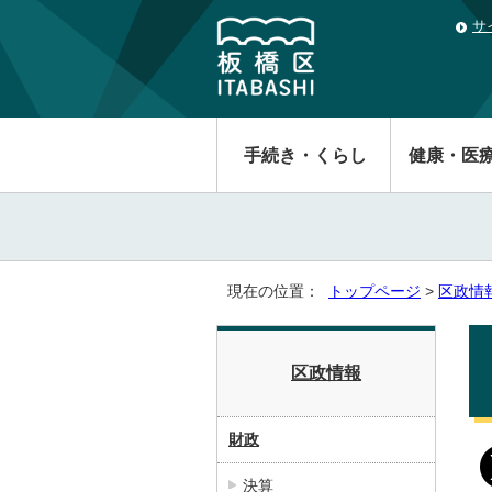
サ
手続き・くらし
健康・医
現在の位置：
トップページ
>
区政情
区政情報
財政
決算