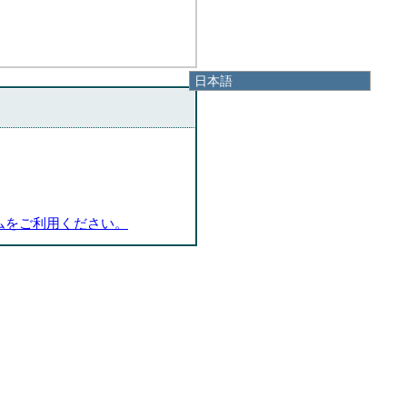
日本語
日本語
English
한국어
简体中文
繁體中文
ムをご利用ください。