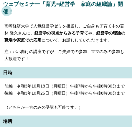
ウェブセミナー「育児×経営学 家庭の組織論」開
English
한국어
催！
简体中文
繁體中文
高崎経済大学で人気経営学ゼミを担当し、ご自身も子育て中の若
林 隆久さんに、
経営学の視点からみる子育て
や、
経営学の理論の
職場や家庭での応用
について、お話ししていただきます。
注：パパ向けの講座ですが、ご夫婦での参加、ママのみの参加も
大歓迎です！
日時
前編 令和3年10月18日（月曜日）午後7時から午後8時30分まで
後編 令和3年10月25日（月曜日）午後7時から午後8時30分まで
（どちらか一方のみの受講も可能です。）
場所