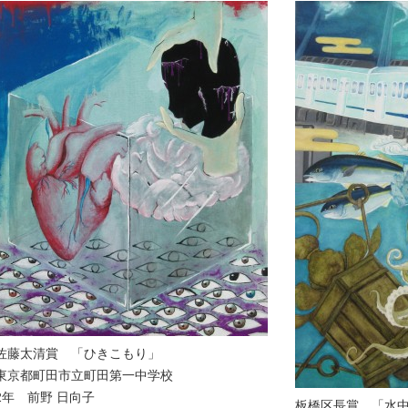
佐藤太清賞 「ひきこもり」
東京都町田市立町田第一中学校
2年 前野 日向子
板橋区長賞 「水