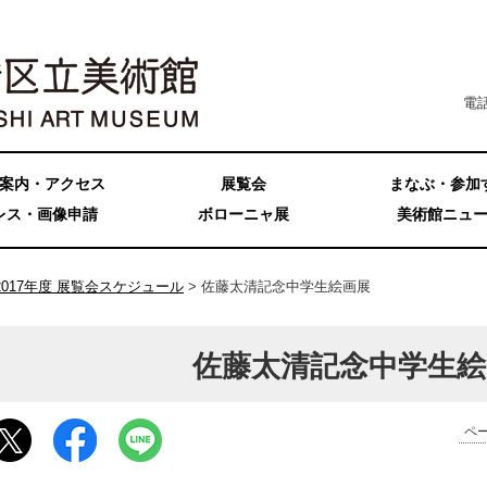
電話
案内・アクセス
展覧会
まなぶ・参加
レス・画像申請
ボローニャ展
美術館ニュ
2017年度 展覧会スケジュール
> 佐藤太清記念中学生絵画展
佐藤太清記念中学生絵
ペー