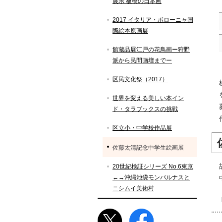
展示 板橋の日本画
2017 イタリア・ボローニャ国
際絵本原画展
館蔵品展江戸の花鳥画ー狩野
派から民間画壇までー
区民文化祭（2017）
世界を変える美しい本イン
ド・タラブックスの挑戦
区立小・中学校作品展
佐藤太清記念中学生絵画展
20世紀検証シリーズ No.6東京
←→沖縄池袋モンパルナスと
ニシムイ美術村