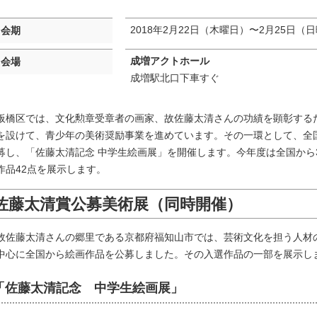
2018年2月22日（木曜日）〜2月25日（
会期
成増アクトホール
会場
成増駅北口下車すぐ
板橋区では、文化勲章受章者の画家、故佐藤太清さんの功績を顕彰する
を設けて、青少年の美術奨励事業を進めています。その一環として、全
募し、「佐藤太清記念 中学生絵画展」を開催します。今年度は全国から
作品42点を展示します。
佐藤太清賞公募美術展（同時開催）
故佐藤太清さんの郷里である京都府福知山市では、芸術文化を担う人材
中心に全国から絵画作品を公募しました。その入選作品の一部を展示し
「佐藤太清記念 中学生絵画展」