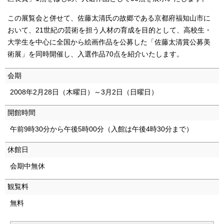
English
한국어
この展覧会と併せて、佐藤太清氏の故郷である京都府福知山市に
简体中文
おいて、21世紀の芸術を担う人材の育成を目的として、高校生・
繁體中文
大学生を中心に全国から絵画作品を公募した「佐藤太清賞公募美
術展」を同時開催し、入選作品70点を紹介いたします。
会期
2008年2月28日（木曜日）～3月2日（日曜日）
開館時間
午前9時30分から午後5時00分（入館は午後4時30分まで）
休館日
会期中無休
観覧料
無料