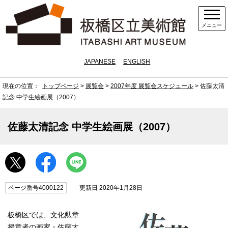
メニュー
JAPANESE
ENGLISH
現在の位置：
トップページ
>
展覧会
>
2007年度 展覧会スケジュール
> 佐藤太清
記念 中学生絵画展（2007）
佐藤太清記念 中学生絵画展（2007）
ページ番号4000122
更新日 2020年1月28日
板橋区では、文化勲章
授章者の画家・佐藤太