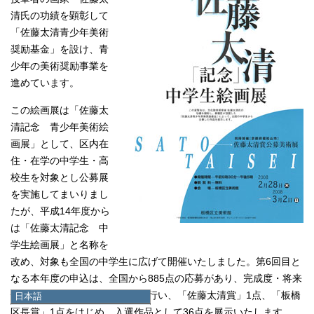
清氏の功績を顕彰して
「佐藤太清青少年美術
奨励基金」を設け、青
少年の美術奨励事業を
進めています。
この絵画展は「佐藤太
清記念 青少年美術絵
画展」として、区内在
住・在学の中学生・高
校生を対象とし公募展
を実施してまいりまし
たが、平成14年度から
は「佐藤太清記念 中
学生絵画展」と名称を
改め、対象も全国の中学生に広げて開催いたしました。第6回目と
なる本年度の申込は、全国から885点の応募があり、完成度・将来
性・創造性により厳正な審査を行い、「佐藤太清賞」1点、「板橋
日本語
日本語
区長賞」1点をはじめ、入選作品として36点を展示いたします。