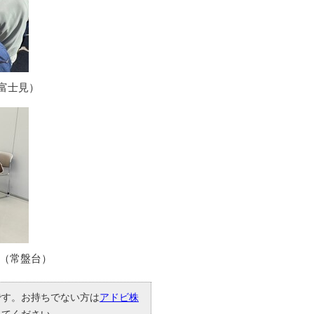
富士見）
子（常盤台）
要です。お持ちでない方は
アドビ株