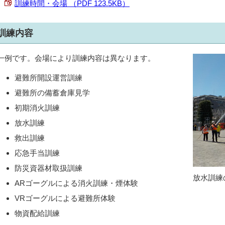
訓練時間・会場 （PDF 123.5KB）
訓練内容
一例です。会場により訓練内容は異なります。
避難所開設運営訓練
避難所の備蓄倉庫見学
初期消火訓練
放水訓練
救出訓練
応急手当訓練
防災資器材取扱訓練
放水訓練
ARゴーグルによる消火訓練・煙体験
VRゴーグルによる避難所体験
物資配給訓練