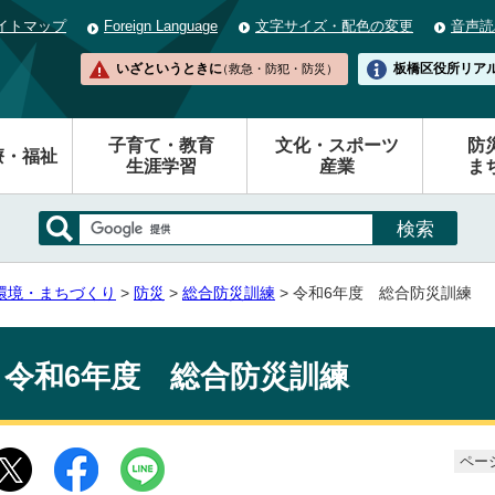
イトマップ
Foreign Language
文字サイズ・配色の変更
音声読
いざというときに
板橋区役所
リア
（救急・防犯・防災）
子育て・教育
文化・スポーツ
防
療・福祉
生涯学習
産業
ま
環境・まちづくり
>
防災
>
総合防災訓練
> 令和6年度 総合防災訓練
令和6年度 総合防災訓練
ページ