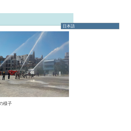
日本語
日本語
English
한국어
简体中文
繁體中文
の様子