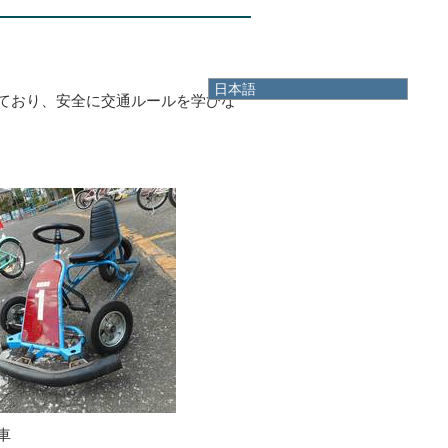
日本語
ており、安全に交通ルールを学びな
日本語
English
한국어
简体中文
繁體中文
車