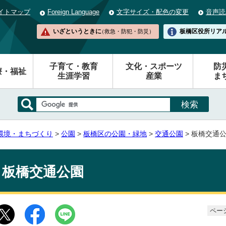
イトマップ
Foreign Language
文字サイズ・配色の変更
音声読
いざというときに
板橋区役所
リア
（救急・防犯・防災）
子育て・教育
文化・スポーツ
防
療・福祉
生涯学習
産業
ま
環境・まちづくり
>
公園
>
板橋区の公園・緑地
>
交通公園
> 板橋交通
板橋交通公園
ページ