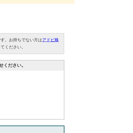
要です。お持ちでない方は
アドビ株
してください。
せください。