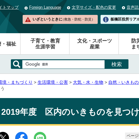
イトマップ
Foreign Language
文字サイズ・配色の変更
音声読
いざというときに
板橋区役所
リア
（救急・防犯・防災）
子育て・教育
文化・スポーツ
防
療・福祉
生涯学習
産業
ま
環境・まちづくり
>
生活環境・公害
>
大気・水・生物
>
自然・いきものさ
よう
2019年度 区内のいきものを見つ
ページ番