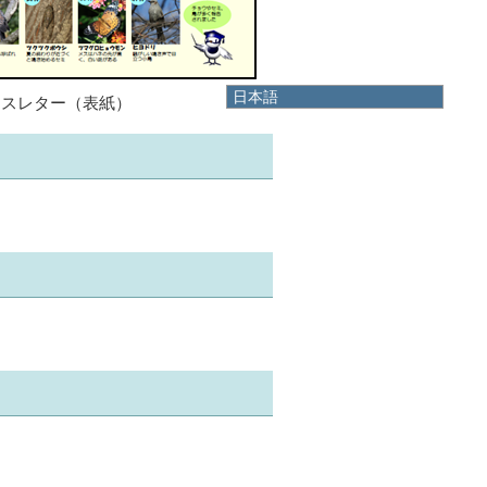
日本語
ースレター（表紙）
日本語
English
한국어
简体中文
繁體中文