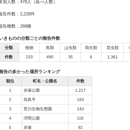
参加人数：478人（延べ人数）
報告件数：2,228件
報告種数：268種
いきものの分類ごとの報告件数
分類
植物
鳥類
は虫類
両生類
昆虫類
件数
233
490
35
6
1,361
報告の多かった場所ランキング
順位
町名・公園名
件数
1
赤塚公園
1,217
2
高島平
183
3
荒川生物生態園
143
4
浮間公園
116
5
赤塚
92