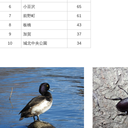
6
小豆沢
65
7
前野町
61
8
板橋
43
9
加賀
37
10
城北中央公園
34