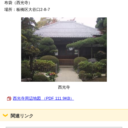
布袋（西光寺）
English
한국어
場所：板橋区大谷口2-8-7
简体中文
繁體中文
西光寺
西光寺周辺地図 （PDF 111.9KB）
関連リンク