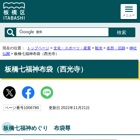
メニュー
現在の位置：
トップページ
>
文化・スポーツ・産業
>
観光
>
名所・旧跡
>
神社
仏閣
> 板橋七福神布袋（西光寺）
板橋七福神布袋（西光寺）
ページ番号1006780
更新日 2022年11月21日
板橋七福神めぐり 布袋尊