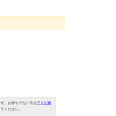
要です。お持ちでない方は
アドビ株
してください。