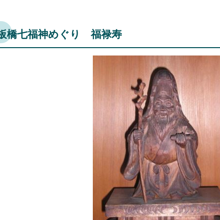
板橋七福神めぐり 福禄寿