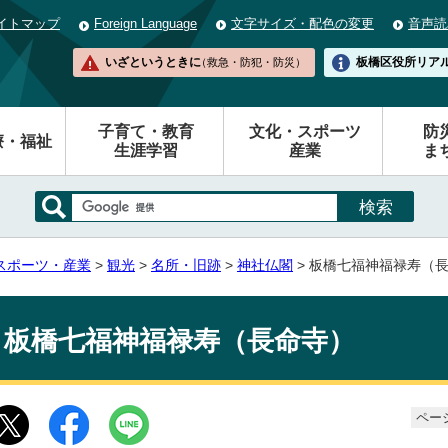
イトマップ
Foreign Language
文字サイズ・配色の変更
音声読
いざというときに
板橋区役所
リア
（救急・防犯・防災）
子育て・教育
文化・スポーツ
防
療・福祉
生涯学習
産業
ま
スポーツ・産業
>
観光
>
名所・旧跡
>
神社仏閣
> 板橋七福神福禄寿（
板橋七福神福禄寿（長命寺）
ページ