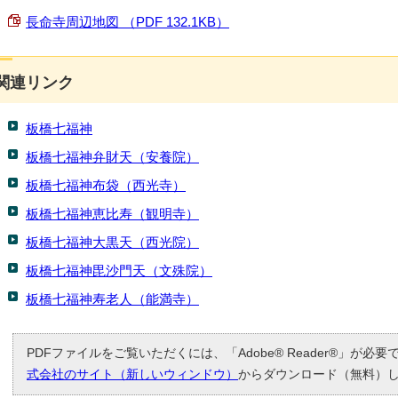
長命寺周辺地図 （PDF 132.1KB）
関連リンク
板橋七福神
板橋七福神弁財天（安養院）
板橋七福神布袋（西光寺）
板橋七福神恵比寿（観明寺）
板橋七福神大黒天（西光院）
板橋七福神毘沙門天（文殊院）
板橋七福神寿老人（能満寺）
PDFファイルをご覧いただくには、「Adobe® Reader®」が必
式会社のサイト（新しいウィンドウ）
からダウンロード（無料）