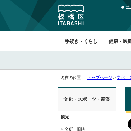
サ
手続き・くらし
健康・医
現在の位置：
トップページ
>
文化・
文化・スポーツ・産業
観光
名所・旧跡