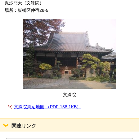
毘沙門天（文殊院）
English
한국어
場所：板橋区仲宿28-5
简体中文
繁體中文
文殊院
文殊院周辺地図 （PDF 158.1KB）
関連リンク