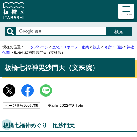
メニュー
現在の位置：
トップページ
>
文化・スポーツ・産業
>
観光
>
名所・旧跡
>
神社
仏閣
> 板橋七福神毘沙門天（文殊院）
板橋七福神毘沙門天（文殊院）
ページ番号1006789
更新日 2022年9月5日
板橋七福神めぐり 毘沙門天