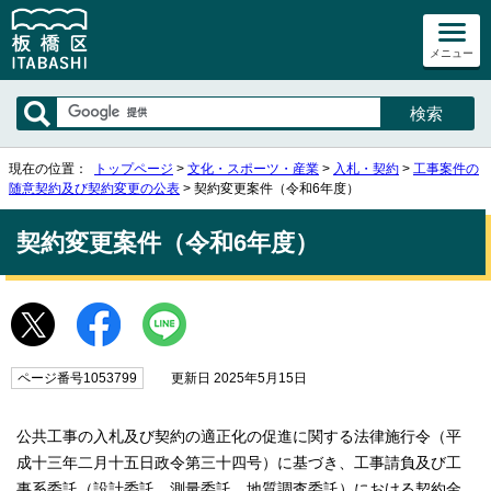
メニュー
現在の位置：
トップページ
>
文化・スポーツ・産業
>
入札・契約
>
工事案件の
随意契約及び契約変更の公表
> 契約変更案件（令和6年度）
契約変更案件（令和6年度）
ページ番号1053799
更新日 2025年5月15日
公共工事の入札及び契約の適正化の促進に関する法律施行令（平
成十三年二月十五日政令第三十四号）に基づき、工事請負及び工
事系委託（設計委託、測量委託、地質調査委託）における契約金