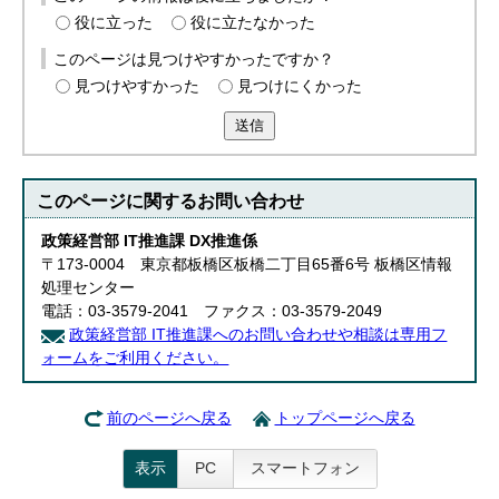
English
役に立った
役に立たなかった
한국어
简体中文
このページは見つけやすかったですか？
繁體中文
見つけやすかった
見つけにくかった
送信
このページに関する
お問い合わせ
政策経営部 IT推進課 DX推進係
〒173-0004 東京都板橋区板橋二丁目65番6号 板橋区情報
処理センター
電話：03-3579-2041 ファクス：03-3579-2049
政策経営部 IT推進課へのお問い合わせや相談は専用フ
ォームをご利用ください。
前のページへ戻る
トップページへ戻る
表示
PC
スマートフォン