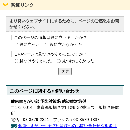
English
関連リンク
한국어
简体中文
繁體中文
より良いウェブサイトにするために、ページのご感想をお聞
かせください。
このページの情報は役に立ちましたか？
役に立った
役に立たなかった
このページは見つけやすかったですか？
見つけやすかった
見つけにくかった
送信
このページに関する
お問い合わせ
健康生きがい部 予防対策課 感染症対策係
〒173-0014 東京都板橋区大山東町32番15号 板橋区保健
所
電話：03-3579-2321 ファクス：03-3579-1337
健康生きがい部 予防対策課へのお問い合わせや相談は