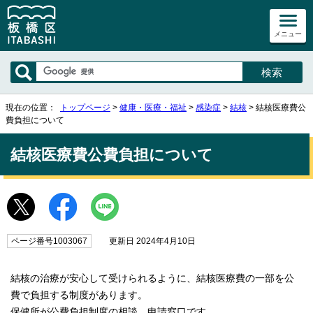
メニュー
現在の位置：
トップページ
>
健康・医療・福祉
>
感染症
>
結核
> 結核医療費公
費負担について
結核医療費公費負担について
ページ番号1003067
更新日 2024年4月10日
結核の治療が安心して受けられるように、結核医療費の一部を公
費で負担する制度があります。
保健所が公費負担制度の相談、申請窓口です。