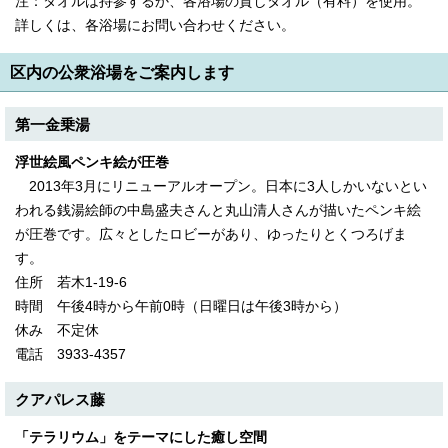
注：タオルは持参するか、各浴場の貸しタオル（有料）を使用。
English
詳しくは、各浴場にお問い合わせください。
한국어
简体中文
繁體中文
区内の公衆浴場をご案内します
第一金乗湯
浮世絵風ペンキ絵が圧巻
2013年3月にリニューアルオープン。日本に3人しかいないとい
われる銭湯絵師の中島盛夫さんと丸山清人さんが描いたペンキ絵
が圧巻です。広々としたロビーがあり、ゆったりとくつろげま
す。
住所 若木1‐19‐6
時間 午後4時から午前0時（日曜日は午後3時から）
休み 不定休
電話 3933‐4357
クアパレス藤
「テラリウム」をテーマにした癒し空間