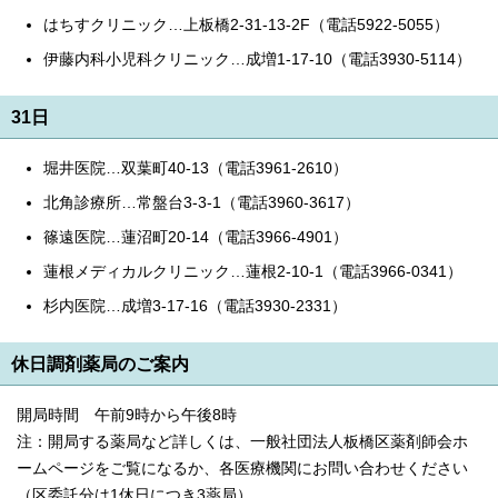
はちすクリニック…上板橋2-31-13-2F（電話5922-5055）
伊藤内科小児科クリニック…成増1-17-10（電話3930-5114）
31日
堀井医院…双葉町40-13（電話3961-2610）
北角診療所…常盤台3-3-1（電話3960-3617）
篠遠医院…蓮沼町20-14（電話3966-4901）
蓮根メディカルクリニック…蓮根2-10-1（電話3966-0341）
杉内医院…成増3-17-16（電話3930-2331）
休日調剤薬局のご案内
開局時間 午前9時から午後8時
注：開局する薬局など詳しくは、一般社団法人板橋区薬剤師会ホ
ームページをご覧になるか、各医療機関にお問い合わせください
（区委託分は1休日につき3薬局）。