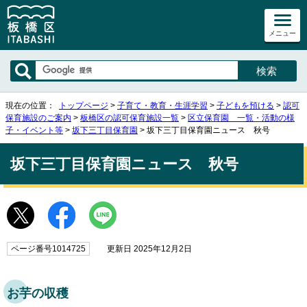
メニュー
現在の位置：
トップページ
>
子育て・教育・生涯学習
>
子どもを預ける
>
認可
保育施設のご案内
>
板橋区の認可保育施設一覧
>
区立保育園 一覧・活動の様
子・イベント等
>
坂下三丁目保育園
> 坂下三丁目保育園ニュース 秋号
坂下三丁目保育園ニュース 秋号
ページ番号1014725
更新日 2025年12月2日
お芋の収穫