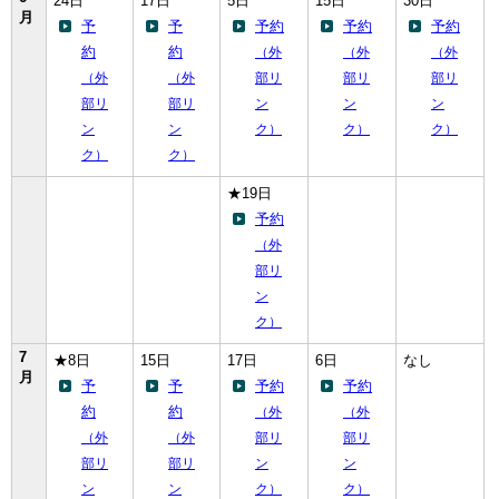
24日
17日
5日
15日
30日
月
予
予
予約
予約
予約
約
約
（外
（外
（外
（外
（外
部リ
部リ
部リ
部リ
部リ
ン
ン
ン
ン
ン
ク）
ク）
ク）
ク）
ク）
★19日
予約
（外
部リ
ン
ク）
7
★8日
15日
17日
6日
なし
月
予
予
予約
予約
約
約
（外
（外
（外
（外
部リ
部リ
部リ
部リ
ン
ン
ン
ン
ク）
ク）