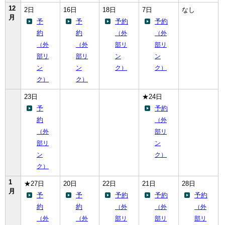
12
2日
16日
18日
7日
なし
月
予
予
予約
予約
約
約
（外
（外
（外
（外
部リ
部リ
部リ
部リ
ン
ン
ン
ン
ク）
ク）
ク）
ク）
23日
★24日
予
予約
約
（外
（外
部リ
部リ
ン
ン
ク）
ク）
1
★27日
20日
22日
21日
28日
月
予
予
予約
予約
予約
約
約
（外
（外
（外
（外
（外
部リ
部リ
部リ