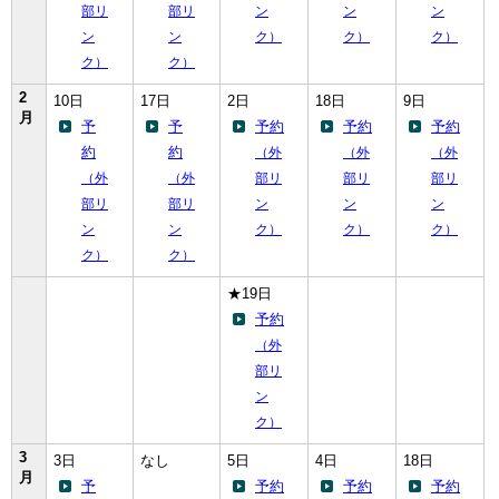
部リ
部リ
ン
ン
ン
ン
ン
ク）
ク）
ク）
ク）
ク）
2
10日
17日
2日
18日
9日
月
予
予
予約
予約
予約
約
約
（外
（外
（外
（外
（外
部リ
部リ
部リ
部リ
部リ
ン
ン
ン
ン
ン
ク）
ク）
ク）
ク）
ク）
★19日
予約
（外
部リ
ン
ク）
3
3日
なし
5日
4日
18日
月
予
予約
予約
予約