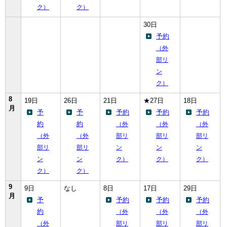
ク）
ク）
30日
予約
（外
部リ
ン
ク）
8
19日
26日
21日
★27日
18日
月
予
予
予約
予約
予約
約
約
（外
（外
（外
（外
（外
部リ
部リ
部リ
部リ
部リ
ン
ン
ン
ン
ン
ク）
ク）
ク）
ク）
ク）
9
9日
なし
8日
17日
29日
月
予
予約
予約
予約
約
（外
（外
（外
（外
部リ
部リ
部リ