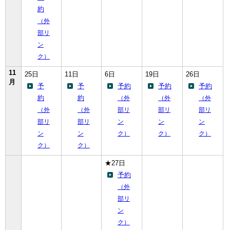
約
（外
部リ
ン
ク）
11
25日
11日
6日
19日
26日
月
予
予
予約
予約
予約
約
約
（外
（外
（外
（外
（外
部リ
部リ
部リ
部リ
部リ
ン
ン
ン
ン
ン
ク）
ク）
ク）
ク）
ク）
★27日
予約
（外
部リ
ン
ク）