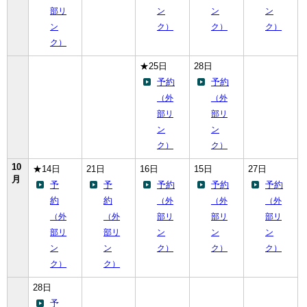
部リ
ン
ン
ン
ン
ク）
ク）
ク）
ク）
★25日
28日
予約
予約
（外
（外
部リ
部リ
ン
ン
ク）
ク）
10
★14日
21日
16日
15日
27日
月
予
予
予約
予約
予約
約
約
（外
（外
（外
（外
（外
部リ
部リ
部リ
部リ
部リ
ン
ン
ン
ン
ン
ク）
ク）
ク）
ク）
ク）
28日
予