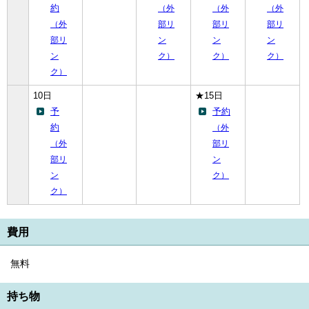
約
（外
（外
（外
（外
部リ
部リ
部リ
部リ
ン
ン
ン
ン
ク）
ク）
ク）
ク）
10日
★15日
予
予約
約
（外
（外
部リ
部リ
ン
ン
ク）
ク）
費用
無料
持ち物