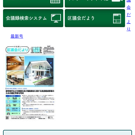
議
会
だ
よ
り
最新号