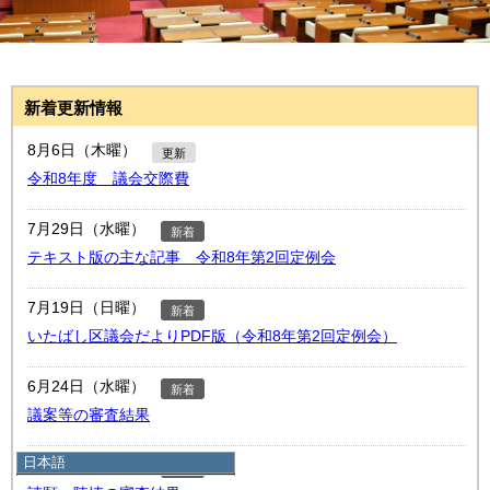
新着更新情報
8月6日（木曜）
更新
令和8年度 議会交際費
7月29日（水曜）
新着
テキスト版の主な記事 令和8年第2回定例会
7月19日（日曜）
新着
いたばし区議会だよりPDF版（令和8年第2回定例会）
6月24日（水曜）
新着
議案等の審査結果
日本語
6月24日（水曜）
新着
日本語