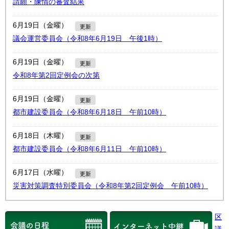
請願・陳情の審査結果
English
한국어
6月19日（金曜）
简体中文
更新
繁體中文
議会運営委員会（令和8年6月19日 午後1時）
6月19日（金曜）
更新
令和8年第2回定例会の次第
6月19日（金曜）
更新
都市建設委員会（令和8年6月18日 午前10時）
6月18日（木曜）
更新
都市建設委員会（令和8年6月11日 午前10時）
6月17日（水曜）
更新
災害対策調査特別委員会（令和8年第2回定例会 午前10時）
区