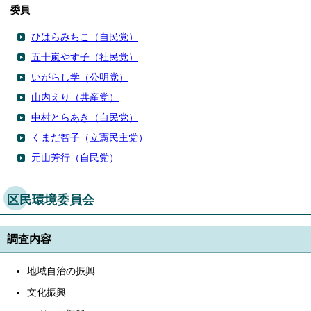
委員
ひはらみちこ（自民党）
五十嵐やす子（社民党）
いがらし学（公明党）
山内えり（共産党）
中村とらあき（自民党）
くまだ智子（立憲民主党）
元山芳行（自民党）
区民環境委員会
調査内容
地域自治の振興
文化振興