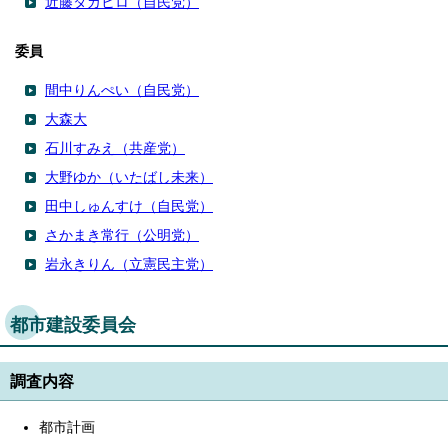
近藤タカヒロ（自民党）
委員
間中りんぺい（自民党）
大森大
石川すみえ（共産党）
大野ゆか（いたばし未来）
田中しゅんすけ（自民党）
さかまき常行（公明党）
岩永きりん（立憲民主党）
都市建設委員会
調査内容
都市計画