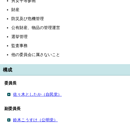
男女平等参画
English
한국어
財産
简体中文
防災及び危機管理
繁體中文
公有財産、物品の管理運営
選挙管理
監査事務
他の委員会に属さないこと
構成
委員長
佐々木としたか（自民党）
副委員長
鈴木こうすけ（公明党）