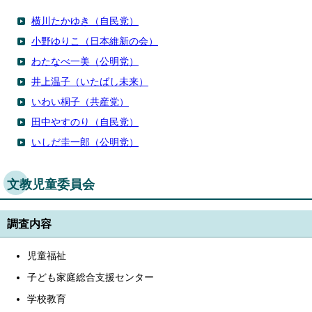
横川たかゆき（自民党）
小野ゆりこ（日本維新の会）
わたなべ一美（公明党）
井上温子（いたばし未来）
いわい桐子（共産党）
田中やすのり（自民党）
いしだ圭一郎（公明党）
文教児童委員会
調査内容
児童福祉
子ども家庭総合支援センター
学校教育