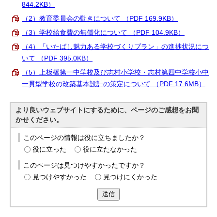
844.2KB）
English
한국어
（2）教育委員会の動きについて （PDF 169.9KB）
简体中文
（3）学校給食費の無償化について （PDF 104.9KB）
繁體中文
（4）「いたばし魅力ある学校づくりプラン」の進捗状況につ
いて （PDF 395.0KB）
（5）上板橋第一中学校及び志村小学校・志村第四中学校小中
一貫型学校の改築基本設計の策定について （PDF 17.6MB）
より良いウェブサイトにするために、ページのご感想をお聞
かせください。
このページの情報は役に立ちましたか？
役に立った
役に立たなかった
このページは見つけやすかったですか？
見つけやすかった
見つけにくかった
送信