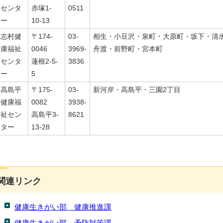
センタ
赤塚1-
0511
ー
10-13
志村健
〒174-
03-
相生・小豆沢・泉町・大原町・坂下・清
康福祉
0046
3969-
舟渡・前野町・宮本町
センタ
蓮根2-5-
3836
ー
5
高島平
〒175-
03-
新河岸・高島平・三園2丁目
健康福
0082
3938-
祉セン
高島平3-
8621
ター
13-28
関連リンク
健康生きがい部 健康推進課
健康生きがい部 予防対策課