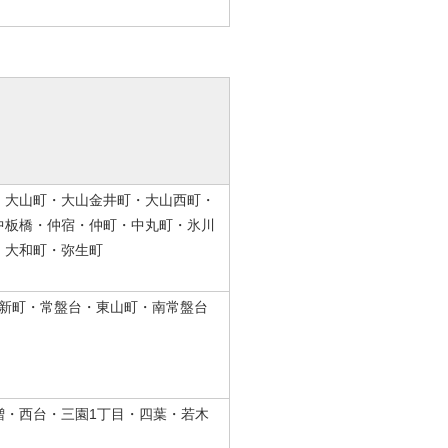
・大山町・大山金井町・大山西町・
中板橋・仲宿・仲町・中丸町・氷川
・大和町・弥生町
東新町・常盤台・東山町・南常盤台
増・西台・三園1丁目・四葉・若木