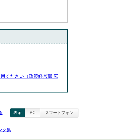
用ください（政策経営部 広
る
表示
PC
スマートフォン
ンク集