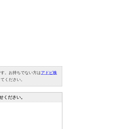
要です。お持ちでない方は
アドビ株
してください。
せください。