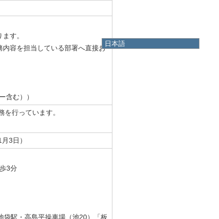
ります。
日本語
務内容を担当している部署へ直接お
日本語
English
한국어
简体中文
繁體中文
ター含む））
業務を行っています。
1月3日）
歩3分
池袋駅・高島平操車場（池20）「板