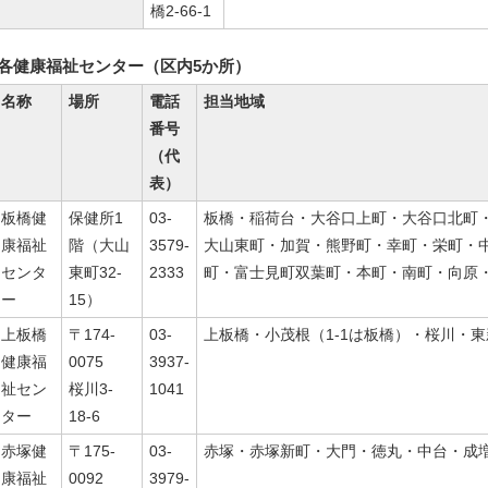
橋2-66-1
各健康福祉センター（区内5か所）
名称
場所
電話
担当地域
番号
（代
表）
板橋健
保健所1
03-
板橋・稲荷台・大谷口上町・大谷口北町
康福祉
階（大山
3579-
大山東町・加賀・熊野町・幸町・栄町・
センタ
東町32-
2333
町・富士見町双葉町・本町・南町・向原
ー
15）
上板橋
〒174-
03-
上板橋・小茂根（1-1は板橋）・桜川・
健康福
0075
3937-
祉セン
桜川3-
1041
ター
18-6
赤塚健
〒175-
03-
赤塚・赤塚新町・大門・徳丸・中台・成
康福祉
0092
3979-