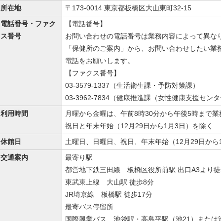
所在地
〒173-0014 東京都板橋区大山東町32-15
電話番号・ファク
【電話番号】
ス番号
お問い合わせの電話番号は業務内容によって異な
「保健所のご案内」から、お問い合わせしたい業
電話をお願いします。
【ファクス番号】
03-3579-1337（生活衛生課・予防対策課）
03-3962-7834（健康推進課（女性健康支援セン
利用時間
月曜から金曜は、午前8時30分から午後5時まで
祝日と年末年始（12月29日から1月3日）を除く
休館日
土曜日、日曜日、祝日、年末年始（12月29日から
交通案内
最寄り駅
都営地下鉄三田線 板橋区役所前駅 出口A3より徒
東武東上線 大山駅 徒歩8分
JR埼京線 板橋駅 徒歩17分
最寄バス停留所
国際興業バス 池袋駅・高島平駅（池21）または