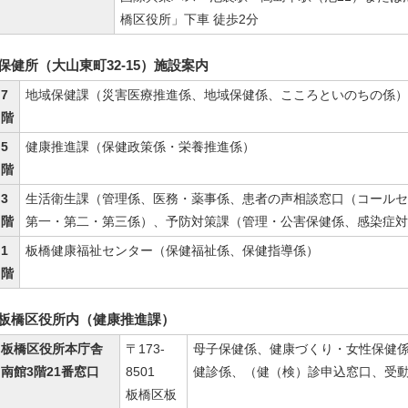
橋区役所」下車 徒歩2分
保健所（大山東町32-15）施設案内
7
地域保健課（災害医療推進係、地域保健係、こころといのちの係）
階
5
健康推進課（保健政策係・栄養推進係）
階
3
生活衛生課（管理係、医務・薬事係、患者の声相談窓口（コールセ
階
第一・第二・第三係）、予防対策課（管理・公害保健係、感染症対
1
板橋健康福祉センター（保健福祉係、保健指導係）
階
板橋区役所内（健康推進課）
板橋区役所本庁舎
〒173-
母子保健係、健康づくり・女性保健
南館3階21番窓口
8501
健診係、（健（検）診申込窓口、受
板橋区板