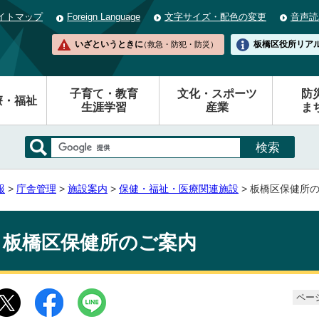
イトマップ
Foreign Language
文字サイズ・配色の変更
音声読
いざというときに
板橋区役所
リア
（救急・防犯・防災）
子育て・教育
文化・スポーツ
防
療・福祉
生涯学習
産業
ま
報
>
庁舎管理
>
施設案内
>
保健・福祉・医療関連施設
> 板橋区保健所
板橋区保健所のご案内
ページ