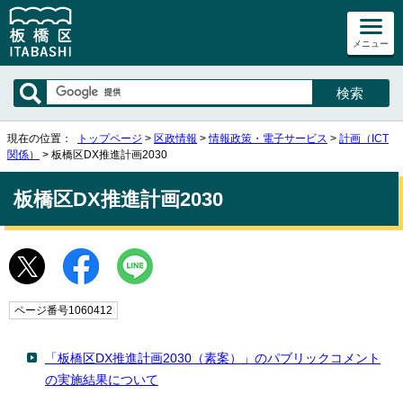
メニュー
現在の位置：
トップページ
>
区政情報
>
情報政策・電子サービス
>
計画（ICT
関係）
> 板橋区DX推進計画2030
板橋区DX推進計画2030
ページ番号1060412
「板橋区DX推進計画2030（素案）」のパブリックコメント
の実施結果について