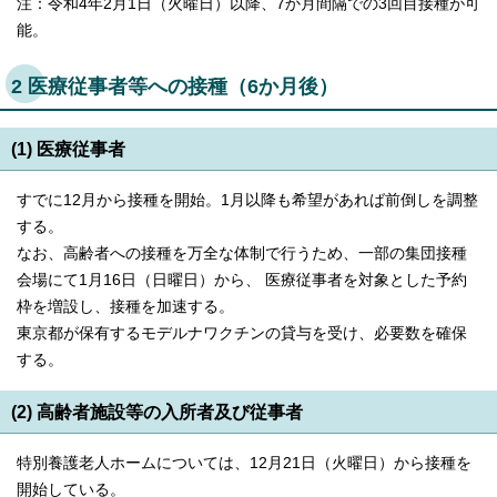
注：令和4年2月1日（火曜日）以降、7か月間隔での3回目接種が可
English
能。
한국어
简体中文
繁體中文
2 医療従事者等への接種（6か月後）
(1) 医療従事者
すでに12月から接種を開始。1月以降も希望があれば前倒しを調整
する。
なお、高齢者への接種を万全な体制で行うため、一部の集団接種
会場にて1月16日（日曜日）から、 医療従事者を対象とした予約
枠を増設し、接種を加速する。
東京都が保有するモデルナワクチンの貸与を受け、必要数を確保
する。
(2) 高齢者施設等の入所者及び従事者
特別養護老人ホームについては、12月21日（火曜日）から接種を
開始している。