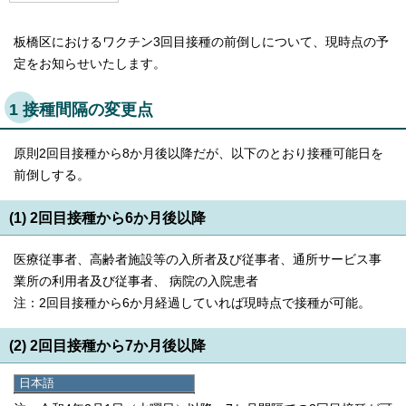
板橋区におけるワクチン3回目接種の前倒しについて、現時点の予
定をお知らせいたします。
1 接種間隔の変更点
原則2回目接種から8か月後以降だが、以下のとおり接種可能日を
前倒しする。
(1) 2回目接種から6か月後以降
医療従事者、高齢者施設等の入所者及び従事者、通所サービス事
業所の利用者及び従事者、 病院の入院患者
注：2回目接種から6か月経過していれば現時点で接種が可能。
(2) 2回目接種から7か月後以降
日本語
(1)以外の高齢者（65歳以上）
日本語