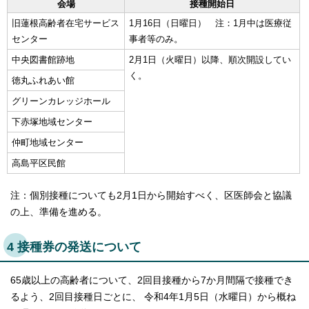
会場
接種開始日
旧蓮根高齢者在宅サービス
1月16日（日曜日） 注：1月中は医療従
センター
事者等のみ。
中央図書館跡地
2月1日（火曜日）以降、順次開設してい
く。
徳丸ふれあい館
グリーンカレッジホール
下赤塚地域センター
仲町地域センター
高島平区民館
注：個別接種についても2月1日から開始すべく、区医師会と協議
の上、準備を進める。
4 接種券の発送について
65歳以上の高齢者について、2回目接種から7か月間隔で接種でき
るよう、2回目接種日ごとに、 令和4年1月5日（水曜日）から概ね