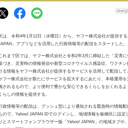
ページ番
区は、令和4年1月12日（水曜日）から、ヤフー株式会社が提供するス
JAPAN」アプリなどを活用した行政情報等の配信をスタートした。
これまで区では、ヤフー株式会社と令和2年3月に締結した「災害
基づき、災害時の情報発信や新型コロナウイルス感染症、ワクチン
ける情報をヤフー株式会社が提供するサービスを活用して配信して
ヤフー株式会社が新たにサービスを拡大するにあたり、本格運用を
施されるもので、より便利で豊かな安心できるくらしをおくれるよ
くらしの情報を提供する。
行政情報等の配信は、プッシュ型により通知される緊急時の情報配
もので、Yahoo! JAPAN IDでログインし、地域情報を板橋区に設定し
リとスマートフォンブラウザー版「Yahoo! JAPAN」の地域タブや、「Y