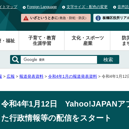
イトマップ
Foreign Language
文字サイズ・配色の変更
音声読
いざというときに
板橋区役所
リア
（救急・防犯・防災）
子育て・教育
文化・スポーツ
防
療・福祉
生涯学習
産業
ま
報
>
広報
>
報道発表資料
>
令和4年1月の報道発表資料
> 令和4年1月12
令和4年1月12日 Yahoo!JAPA
た行政情報等の配信をスタート