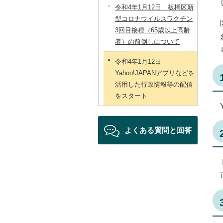
令和4年1月12日 板橋区新
型コロナウイルスワクチン
3回目接種（65歳以上高齢
者）の前倒しについて
令和4年1月12日
Yahoo!JAPANアプリなどを
活用した行政情報等の配信
をスタート
よくある質問と回答