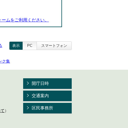
ォームをご利用ください。
る
表示
PC
スマートフォン
ンク集
開庁日時
交通案内
区民事務所
いて
）