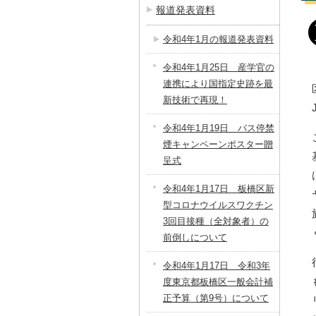
報道発表資料
令和4年1月の報道発表資料
令和4年1月25日 産学官の
連携により国指定史跡を最
新技術で再現！
令和4年1月19日 バス停禁
煙キャンペーンポスター贈
呈式
令和4年1月17日 板橋区新
型コロナウイルスワクチン
3回目接種（全対象者）の
前倒しについて
令和4年1月17日 令和3年
度東京都板橋区一般会計補
正予算（第9号）について