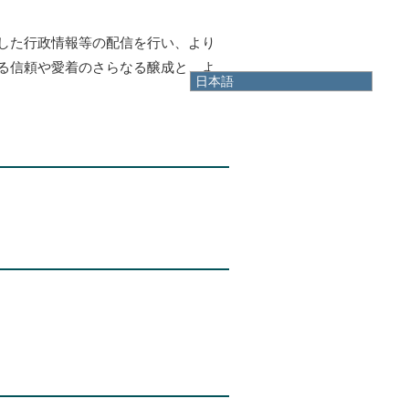
した行政情報等の配信を行い、より
る信頼や愛着のさらなる醸成と、よ
日本語
日本語
English
한국어
简体中文
繁體中文